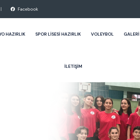
Facebook
YO HAZIRLIK
SPOR LISESI HAZIRLIK
VOLEYBOL
GALERI
İLETIŞIM