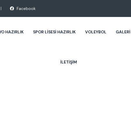
Facebook
YO HAZIRLIK
SPOR LISESI HAZIRLIK
VOLEYBOL
GALERI
İLETIŞIM